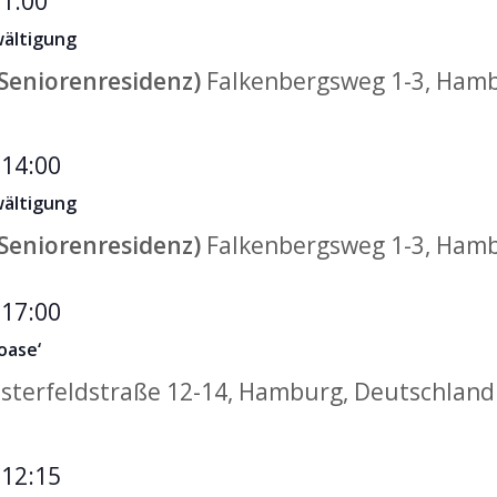
1:00
wältigung
Seniorenresidenz)
Falkenbergsweg 1-3, Ham
-
14:00
wältigung
Seniorenresidenz)
Falkenbergsweg 1-3, Ham
Musiktherapeutisches
-
17:00
Coaching
oase‘
‚Klangoase‘
sterfeldstraße 12-14, Hamburg, Deutschland
-
12:15