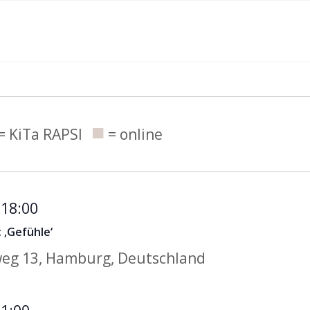
ngen
■
= KiTa RAPSI
= online
Geschwisterkurs
-
18:00
mit
 ‚Gefühle‘
Theater
eg 13, Hamburg, Deutschland