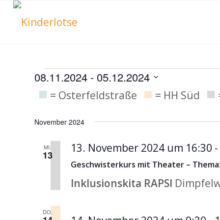
Veranstaltu
08.11.2024
 - 
05.12.2024
■
■
■
Datum
= Osterfeldstraße
= HH Süd
wählen.
November 2024
13. November 2024 um 16:30
MI.
13
Geschwisterkurs mit Theater – Thema:
Inklusionskita RAPSI
Dimpfelw
DO.