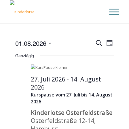
Veranstaltungen
Veranst
01.08.2026
Suche
Verans
Tag
Datum
Suche
für
Ansich
Ganztägig
wählen.
und
1.
Naviga
Ansicht
27. Juli 2026
-
14. August
August
Naviga
2026
2026
Kurspause vom 27. Juli bis 14. August
2026
Kinderlotse Osterfeldstraße
Osterfeldstraße 12-14,
Hamburg