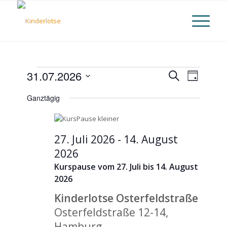
Veranstaltungen
Veranst
31.07.2026
Suche
Verans
Tag
Datum
Suche
für
Ansich
Ganztägig
wählen.
und
31.
Naviga
Ansicht
27. Juli 2026
-
14. August
Juli
Naviga
2026
2026
Kurspause vom 27. Juli bis 14. August
2026
Kinderlotse Osterfeldstraße
Osterfeldstraße 12-14,
Hamburg