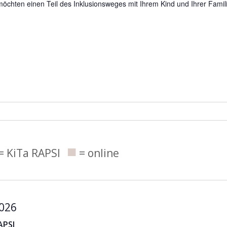
ir möchten einen Teil des Inklusionsweges mit Ihrem Kind und Ihrer Fam
■
= KiTa RAPSI
= online
2026
APSI