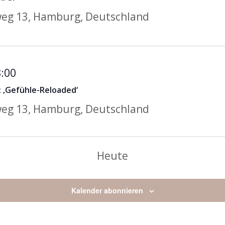
eg 13, Hamburg, Deutschland
Geschwisterkurs
:00
mit
 ‚Gefühle-Reloaded‘
Theater
eg 13, Hamburg, Deutschland
–
Thema:
‚Gefühle-
Heute
Reloaded‘
Kalender abonnieren