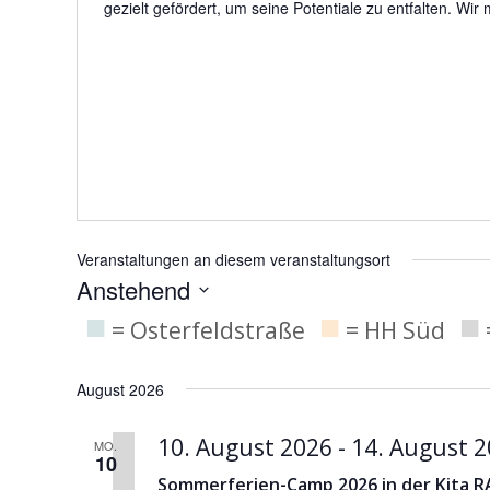
gezielt gefördert, um seine Potentiale zu entfalten. W
Veranstaltungen an diesem veranstaltungsort
Anstehend
■
■
■
Datum
= Osterfeldstraße
= HH Süd
wählen.
August 2026
10. August 2026
-
14. August 
MO.
10
Sommerferien-Camp 2026 in der Kita R