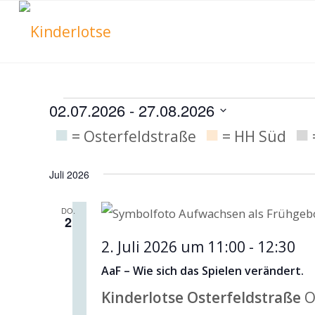
Veranstaltu
02.07.2026
 - 
27.08.2026
■
■
■
Datum
= Osterfeldstraße
= HH Süd
wählen.
Juli 2026
DO.
2
2. Juli 2026 um 11:00
-
12:30
AaF – Wie sich das Spielen verändert.
Kinderlotse Osterfeldstraße
O