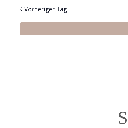
2026
Vorheriger Tag
S