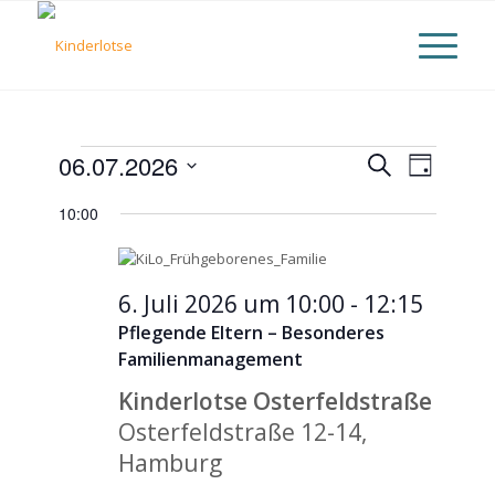
Veranstaltungen
Veranst
06.07.2026
Suche
Verans
Tag
Datum
Suche
für
Ansich
10:00
wählen.
und
6.
Naviga
Ansicht
6. Juli 2026 um 10:00
-
12:15
Juli
Naviga
Pflegende Eltern – Besonderes
2026
Familienmanagement
Kinderlotse Osterfeldstraße
Osterfeldstraße 12-14,
Hamburg