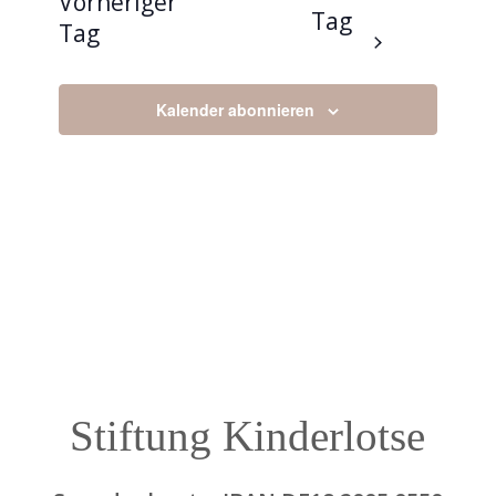
und
Vorheriger
Naviga
Tag
Tag
Ansicht
Naviga
Kalender abonnieren
Stiftung Kinderlotse