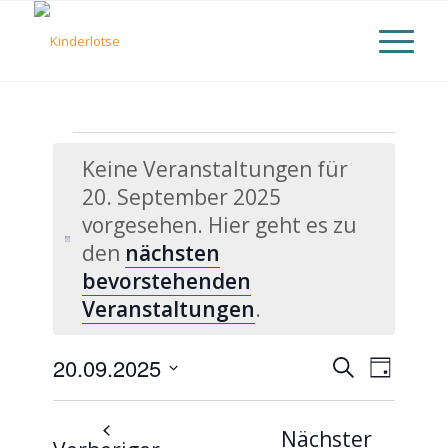
Veranstaltungen
Keine Veranstaltungen für
für
20. September 2025
vorgesehen. Hier geht es zu
20.
Hinweis
den
nächsten
September
bevorstehenden
Veranstaltungen
.
2025
Veranst
20.09.2025
Suche
Verans
Tag
Datum
Suche
Ansich
wählen.
Nächster