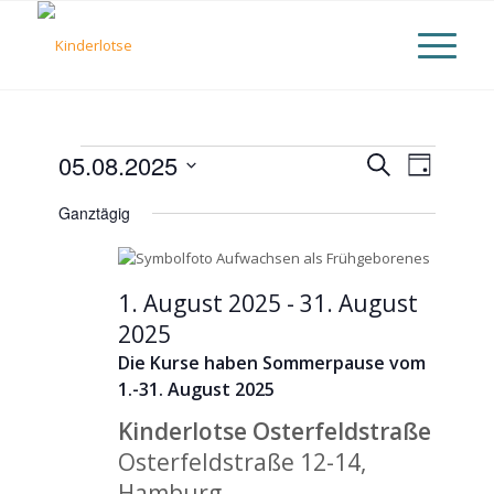
Veranstaltungen
Veranst
05.08.2025
Suche
Verans
Tag
Datum
Suche
für
Ansich
Ganztägig
wählen.
und
5.
Naviga
Ansicht
1. August 2025
-
31. August
August
Naviga
2025
2025
Die Kurse haben Sommerpause vom
1.-31. August 2025
Kinderlotse Osterfeldstraße
Osterfeldstraße 12-14,
Hamburg