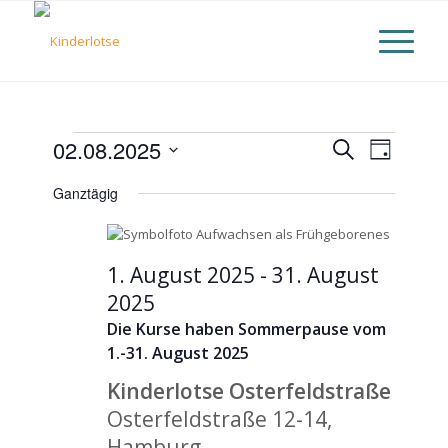
Veranstaltungen
Veranst
02.08.2025
Suche
Verans
Tag
Datum
Suche
für
Ansich
Ganztägig
wählen.
und
2.
Naviga
Ansicht
1. August 2025
-
31. August
August
Naviga
2025
2025
Die Kurse haben Sommerpause vom
1.-31. August 2025
Kinderlotse Osterfeldstraße
Osterfeldstraße 12-14,
Hamburg