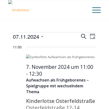
Veranstaltungen
Veranst
07.11.2024
Suche
Verans
Tag
Datum
Suche
für
Ansich
11:00
wählen.
und
7.
Naviga
Ansicht
7. November 2024 um 11:00
November
Naviga
-
12:30
2024
Aufwachsen als Frühgeborenes –
Spielgruppe mit wechselndem
Thema
Kinderlotse Osterfeldstraße
Osterfeldstraße 12-14,