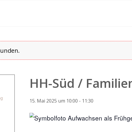
funden.
HH-Süd / Familie
T
ng
15. Mai 2025 um 10:00
-
11:30