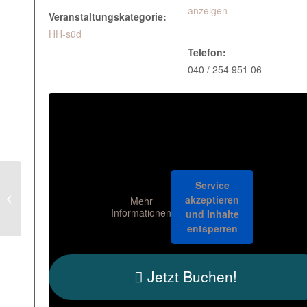
anzeigen
Veranstaltungskategorie:
HH-süd
Telefon:
040 / 254 951 06
Aufwachsen als
Service
Frühgeborenes –
akzeptieren
Mehr
Spielgruppe mit
Informationen
und Inhalte
wechselndem Thema
entsperren
Jetzt Buchen!